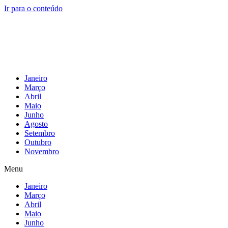
Ir para o conteúdo
Janeiro
Março
Abril
Maio
Junho
Agosto
Setembro
Outubro
Novembro
Menu
Janeiro
Março
Abril
Maio
Junho