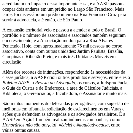
acreditaram no impacto dessa importante casa, e a AASP passou a
ocupar dois andares em um prédio no Largo São Francisco. Mais
tarde, foi necessário um prédio inteiro na Rua Francisco Cruz para
servir à advocacia, até então, de São Paulo.
A expansão territorial veio e passou a atender a todo o Brasil. O
portfólio e o número de associadas e associados também seguiram
em crescimento, e a Associação mudou para a Rua Álvares
Penteado. Hoje, com aproximadamente 75 mil pessoas no corpo
associativo, conta com outras unidades: Jardim Paulista, Brasília,
Campinas e Ribeirão Preto, e mais três Unidades Móveis em
circulação.
Além dos recortes de intimações, respondendo às necessidades da
classe jurídica, a AASP criou outros produtos e serviços, entre eles o
Boletim AASP
, a
Revista do Advogado
, os cursos, a Jurisprudência,
o Guia de Custas e de Endereços, a área de Cálculos Judiciais, a
Biblioteca, o Gerenciador, a Incubadora, o Assinador e muito mais.
São muitos momentos de defesa das prerrogativas, com sugestão de
melhorias em tribunais, solicitação de esclarecimentos em Varas e
ações que defendem as advogadas e os advogados brasileiros. É a
AASP em Ação! Também realizou inúmeras campanhas, como
Honorários não são gorjeta!
,
#édelei
e
#aquiéadvocacia
, entre
várias outras causas.