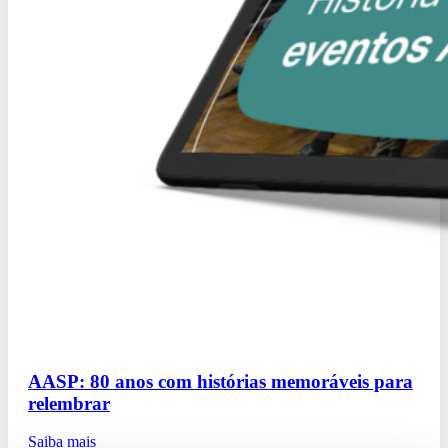
AASP: 80 anos com histórias memoráveis para
relembrar
Saiba mais